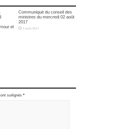
a
Communiqué du conseil des
B
ministres du mercredi 02 août
2017
amour et
3 août 2017
sont surlignés
*