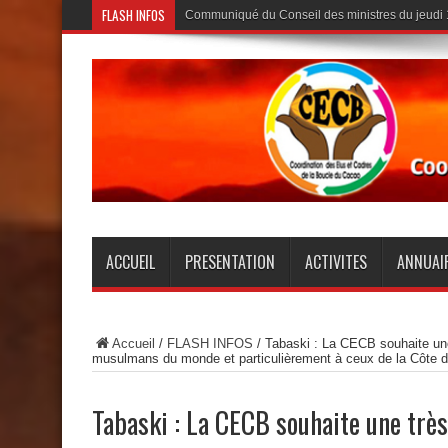
FLASH INFOS
Communiqué du Conseil des ministres du jeudi
ACCUEIL
PRESENTATION
ACTIVITES
ANNUAI
Accueil
/
FLASH INFOS
/
Tabaski : La CECB souhaite une 
musulmans du monde et particulièrement à ceux de la Côte d’
Tabaski : La CECB souhaite une très 