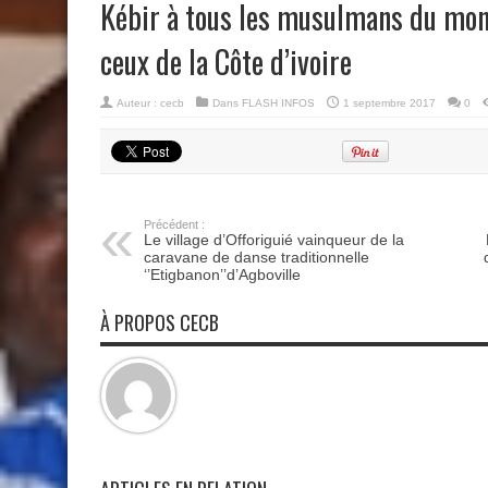
Kébir à tous les musulmans du mon
ceux de la Côte d’ivoire
Auteur :
cecb
Dans
FLASH INFOS
1 septembre 2017
0
Précédent :
Le village d’Offoriguié vainqueur de la
caravane de danse traditionnelle
‘’Etigbanon’’d’Agboville
À PROPOS CECB