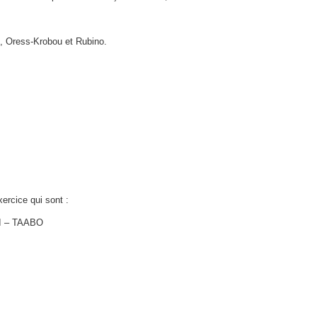
é, Oress-Krobou et Rubino.
rcice qui sont :
I – TAABO