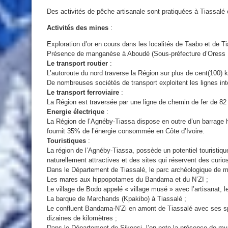
Des activités de pêche artisanale sont pratiquées à Tiassalé 
Activités des mines
:
Exploration d’or en cours dans les localités de Taabo et de Ti
Présence de manganèse à Aboudé (Sous-préfecture d’Oress 
Le transport routier
:
L’autoroute du nord traverse la Région sur plus de cent(100) 
De nombreuses sociétés de transport exploitent les lignes int
Le transport ferroviaire
:
La Région est traversée par une ligne de chemin de fer de 8
Energie électrique
:
La Région de l’Agnéby-Tiassa dispose en outre d’un barrage h
fournit 35% de l’énergie consommée en Côte d’Ivoire.
Touristiques
:
La région de l’Agnéby-Tiassa, possède un potentiel touristiq
naturellement attractives et des sites qui réservent des curiosi
Dans le Département de Tiassalé, le parc archéologique de m
Les mares aux hippopotames du Bandama et du N’ZI ;
Le village de Bodo appelé « village musé » avec l’artisanat, le 
La barque de Marchands (Kpakibo) à Tiassalé ;
Le confluent Bandama-N’Zi en amont de Tiassalé avec ses s
dizaines de kilomètres ;
Dans le Département de Sikensi, l’on note la présence de mys