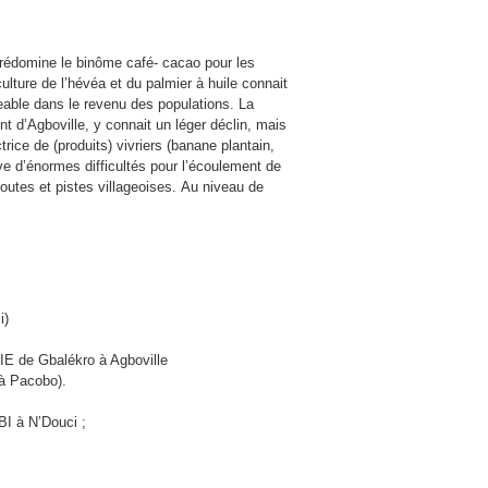
prédomine le binôme café- cacao pour les
ulture de l’hévéa et du palmier à huile connait
eable dans le revenu des populations. La
t d’Agboville, y connait un léger déclin, mais
ice de (produits) vivriers (banane plantain,
e d’énormes difficultés pour l’écoulement de
routes et pistes villageoises. Au niveau de
i)
IE de Gbalékro à Agboville
à Pacobo).
 à N’Douci ;