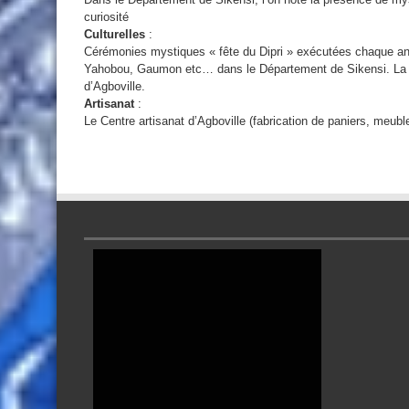
curiosité
Culturelles
:
Cérémonies mystiques « fête du Dipri » exécutées chaque an
Yahobou, Gaumon etc… dans le Département de Sikensi. La 
d’Agboville.
Artisanat
:
Le Centre artisanat d’Agboville (fabrication de paniers, meubles 