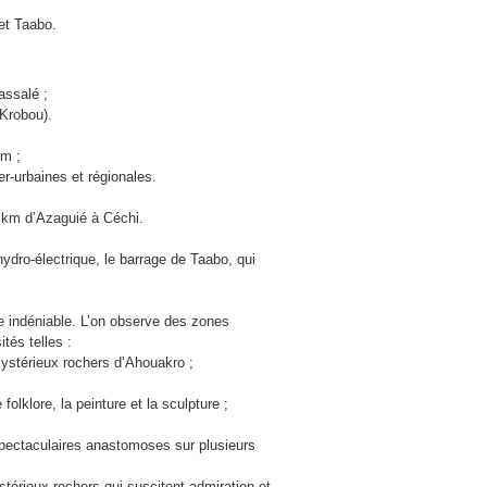
et Taabo.
assalé ;
Krobou).
km ;
er-urbaines et régionales.
2 km d’Azaguié à Céchi.
ydro-électrique, le barrage de Taabo, qui
ue indéniable. L’on observe des zones
tés telles :
ystérieux rochers d’Ahouakro ;
folklore, la peinture et la sculpture ;
pectaculaires anastomoses sur plusieurs
térieux rochers qui suscitent admiration et