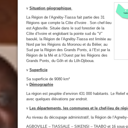
v
Situation géographique
La Région de l’Agnéby-Tiassa fait partie des 31
Régions que compte la Côte d’Ivoire . Son chef-lieu
est Agboville. Située dans le sud forestier de la
Côte d’Ivoire et englobant la pointe sud du ″V″
baoulé, la Région de l’Agnéby-Tiassa est limitée au
Nord par les Régions du Moronou et du Bélier, au
Sud par la Région des Grands Ponts, à l’Est par la
Région de la Mé et à l’Ouest par les Régions des
Grands Ponts, du Gôh et du Lôh-Djiboua.
v
Superficie
Sa superficie de 9080 km²
v
Démographie
La région est peuplée d’environ 431 000 habitants. Le Relief 
avec quelques élévations par endroit.
v
Les départements, les communes et le chef-lieu de rég
Au niveau du découpage administratif, la Région de l’Agneby
AGBOVILLE – TIASSALE – SIKENSI – TAABO et 16 sous-préfe