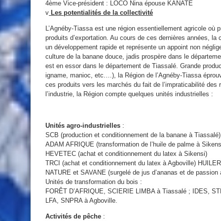
4ème Vice-président : LOCO Nina épouse KANATE
v
Les potentialités de la collectivité
L’Agnéby-Tiassa est une région essentiellement agricole où 
produits d’exportation. Au cours de ces dernières années, la c
un développement rapide et représente un appoint non néglig
culture de la banane douce, jadis prospère dans le départemen
est en essor dans le département de Tiassalé. Grande productr
igname, manioc, etc.…), la Région de l’Agnéby-Tiassa éprouv
ces produits vers les marchés du fait de l’impraticabilité des 
l’industrie, la Région compte quelques unités industrielles :
Unités agro-industrielles
:
SCB (production et conditionnement de la banane à Tiassalé)
ADAM AFRIQUE (transformation de l’huile de palme à Sikens
HEVETEC (achat et conditionnement du latex à Sikensi)
TRCI (achat et conditionnement du latex à Agboville) HUILER
NATURE et SAVANE (surgelé de jus d’ananas et de passion 
Unités de transformation du bois :
FORÊT D’AFRIQUE, SCIERIE LIMBA à Tiassalé ; IDES, STBI
LFA, SNPRA à Agboville.
Activités de pêche
: