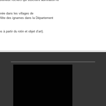
née dans les villages de
fête des ignames dans la Département
à partir du rotin et objet d’art).