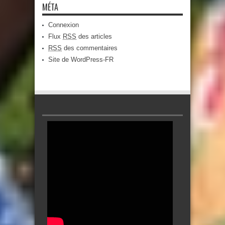
MÉTA
Connexion
Flux
RSS
des articles
RSS
des commentaires
Site de WordPress-FR