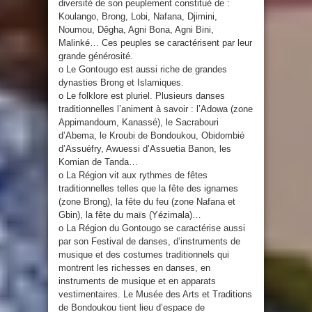
diversité de son peuplement constitué de :
Koulango, Brong, Lobi, Nafana, Djimini,
Noumou, Dêgha, Agni Bona, Agni Bini,
Malinké… Ces peuples se caractérisent par leur
grande générosité.
o Le Gontougo est aussi riche de grandes
dynasties Brong et Islamiques.
o Le folklore est pluriel. Plusieurs danses
traditionnelles l’animent à savoir : l’Adowa (zone
Appimandoum, Kanassé), le Sacrabouri
d’Abema, le Kroubi de Bondoukou, Obidombié
d’Assuéfry, Awuessi d’Assuetia Banon, les
Komian de Tanda…
o La Région vit aux rythmes de fêtes
traditionnelles telles que la fête des ignames
(zone Brong), la fête du feu (zone Nafana et
Gbin), la fête du maïs (Yézimala)…
o La Région du Gontougo se caractérise aussi
par son Festival de danses, d’instruments de
musique et des costumes traditionnels qui
montrent les richesses en danses, en
instruments de musique et en apparats
vestimentaires. Le Musée des Arts et Traditions
de Bondoukou tient lieu d’espace de