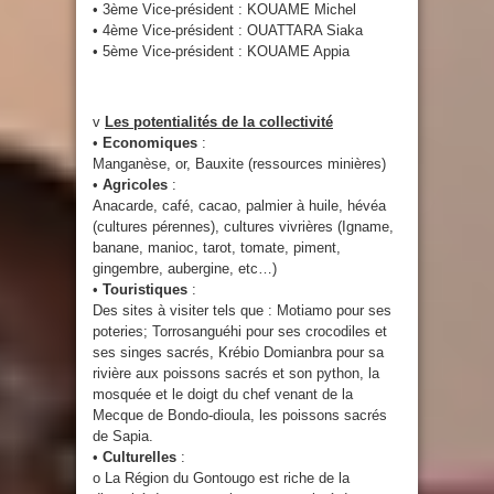
• 3ème Vice-président : KOUAME Michel
• 4ème Vice-président : OUATTARA Siaka
• 5ème Vice-président : KOUAME Appia
v
Les potentialités de la collectivité
•
Economiques
:
Manganèse, or, Bauxite (ressources minières)
•
Agricoles
:
Anacarde, café, cacao, palmier à huile, hévéa
(cultures pérennes), cultures vivrières (Igname,
banane, manioc, tarot, tomate, piment,
gingembre, aubergine, etc…)
•
Touristiques
:
Des sites à visiter tels que : Motiamo pour ses
poteries; Torrosanguéhi pour ses crocodiles et
ses singes sacrés, Krébio Domianbra pour sa
rivière aux poissons sacrés et son python, la
mosquée et le doigt du chef venant de la
Mecque de Bondo-dioula, les poissons sacrés
de Sapia.
•
Culturelles
:
o La Région du Gontougo est riche de la